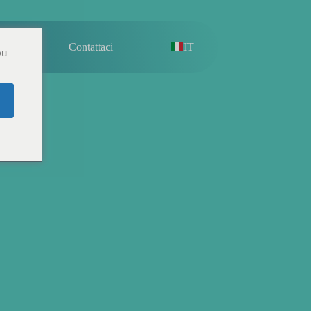
hi Siamo
Contattaci
IT
ou