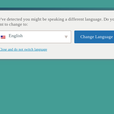
Home
I Nostri Servizi
I Nostri Lavori
C
've detected you might be speaking a different language. Do y
nt to change to:
English
Change Language
Close and do not switch language