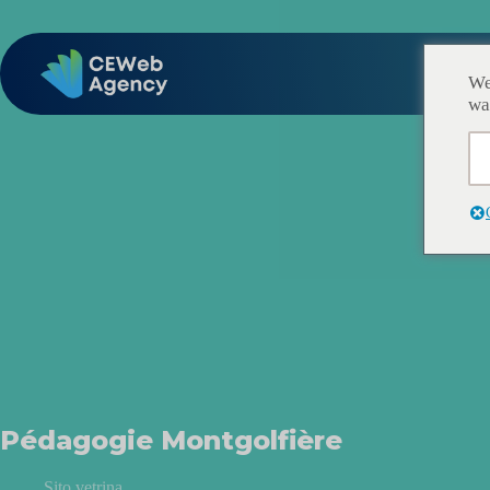
We
wa
Pédagogie Montgolfière
Sito vetrina