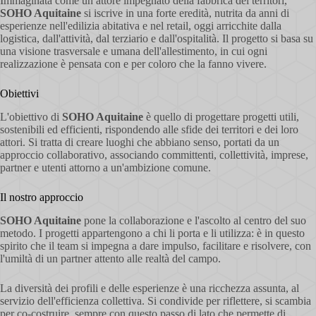
Immaginata come un attore impegnato della fabbrica dei territori,
SOHO Aquitaine
si iscrive in una forte eredità, nutrita da anni di
esperienze nell'edilizia abitativa e nel retail, oggi arricchite dalla
logistica, dall'attività, dal terziario e dall'ospitalità. Il progetto si basa su
una visione trasversale e umana dell'allestimento, in cui ogni
realizzazione è pensata con e per coloro che la fanno vivere.
Obiettivi
L'obiettivo di
SOHO Aquitaine
è quello di progettare progetti utili,
sostenibili ed efficienti, rispondendo alle sfide dei territori e dei loro
attori. Si tratta di creare luoghi che abbiano senso, portati da un
approccio collaborativo, associando committenti, collettività, imprese,
partner e utenti attorno a un'ambizione comune.
Il nostro approccio
SOHO Aquitaine
pone la collaborazione e l'ascolto al centro del suo
metodo. I progetti appartengono a chi li porta e li utilizza: è in questo
spirito che il team si impegna a dare impulso, facilitare e risolvere, con
l'umiltà di un partner attento alle realtà del campo.
La diversità dei profili e delle esperienze è una ricchezza assunta, al
servizio dell'efficienza collettiva. Si condivide per riflettere, si scambia
per co-costruire, sempre con questo passo di lato che permette di