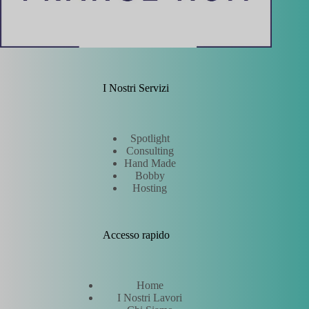
I Nostri Servizi
Spotlight
Consulting
Hand Made
Bobby
Hosting
Accesso rapido
Home
I Nostri Lavori