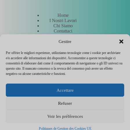
Home
I Nostri Lavori
Chi Siamo
Contattaci
Richiedi un preventivo
Incontra i nostri esperti
Gestire
Per offrire le migliori esperienze, utilizziamo tecnologie come i cookie per archiviare
e/o accedere alle informazioni dei dispositivi. Acconsentire a queste tecnologie ci
Altro
consentirà di elaborare dati come il comportamento di navigazione o gli ID univoci su
questo sito. Il mancato consenso o la revoca del consenso può avere un effetto
negativo su alcune caratteristiche e funzioni.
Hostinger
Note legali
Accettare
Politica di gestione dei cookie
Contatta l'assistenza
Flyer entreprise
Refuser
CEWeb Agency © 2026 - Tutti i diritti riservati - Hosting a
emissioni zero 🌳
Voir les préférences
Politiques de Gestion des Cookies UE