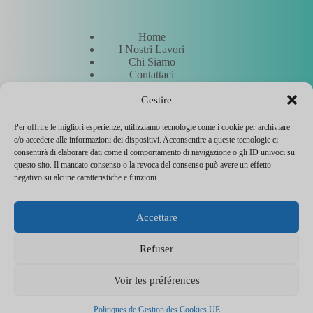
Home
I Nostri Lavori
Chi Siamo
Contattaci
Richiedi un preventivo
Incontra i nostri esperti
Gestire
Per offrire le migliori esperienze, utilizziamo tecnologie come i cookie per archiviare
e/o accedere alle informazioni dei dispositivi. Acconsentire a queste tecnologie ci
Altro
consentirà di elaborare dati come il comportamento di navigazione o gli ID univoci su
questo sito. Il mancato consenso o la revoca del consenso può avere un effetto
negativo su alcune caratteristiche e funzioni.
Hostinger
Note legali
Accettare
Politica di gestione dei cookie
Contatta l'assistenza
Flyer entreprise
Refuser
CEWeb Agency © 2026 - Tutti i diritti riservati - Hosting a
emissioni zero 🌳
Voir les préférences
Politiques de Gestion des Cookies UE