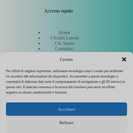
Accesso rapido
Home
I Nostri Lavori
Chi Siamo
Contattaci
Richiedi un preventivo
Incontra i nostri esperti
Gestire
Per offrire le migliori esperienze, utilizziamo tecnologie come i cookie per archiviare
e/o accedere alle informazioni dei dispositivi. Acconsentire a queste tecnologie ci
Altro
consentirà di elaborare dati come il comportamento di navigazione o gli ID univoci su
questo sito. Il mancato consenso o la revoca del consenso può avere un effetto
negativo su alcune caratteristiche e funzioni.
Hostinger
Note legali
Accettare
Politica di gestione dei cookie
Contatta l'assistenza
Flyer entreprise
Refuser
CEWeb Agency © 2026 - Tutti i diritti riservati - Hosting a