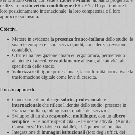
Per lo studio
G&G
, con sede a
Lione
e
Milano
, abbiamo progettato e
realizzato un
sito vetrina multilingue
(FR / EN / IT) per tradurre il
loro posizionamento internazionale, la loro competenza e il loro
approccio su misura.
Obiettivi
Mettere in evidenza la
presenza franco-italiana
dello studio, la
sua rete europea e i suoi servizi (audit, consulenza, revisione
contabile).
Offrire una navigazione chiara ed ergonomica, permettendo
all'utente di
accedere rapidamente
al team, alle attività, alle
specificità dello studio.
Valorizzare
il rigore professionale, la conformità normativa e la
trasformazione digitale come leve di crescita.
Il nostro approccio
Concezione di un
design sobrio, professionale e
internazionale
che riflette l'identità dello studio: presenza in
Francia e in Italia, bilinguismo, qualità del servizio.
Sviluppo di un sito
responsive, multilingue
, con un
albero
semplice
: «Le nostre specificità», «Le nostre attività» (Audit /
Consulenza/ Revisione contabile), «L'équipe», «Contattaci».
Integrazione di
immagini istituzionali
(foto degli uffici, del