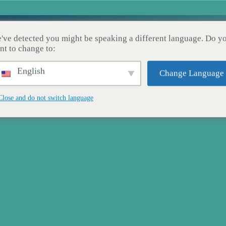
Home
I Nostri Servizi
I Nostri Lavori
C
've detected you might be speaking a different language. Do y
nt to change to:
English
Change Language
Close and do not switch language