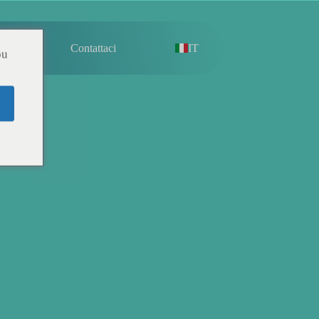
hi Siamo
Contattaci
IT
ou