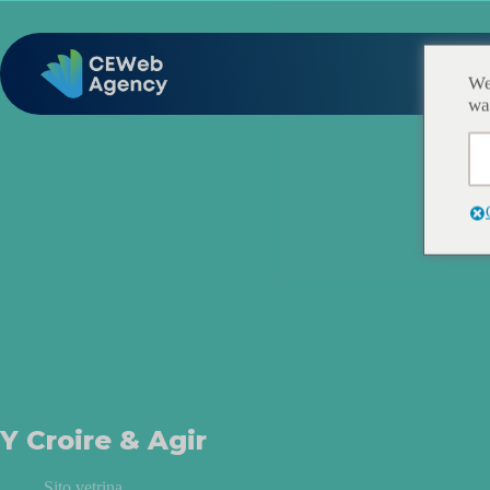
We
wa
Y Croire & Agir
Sito vetrina