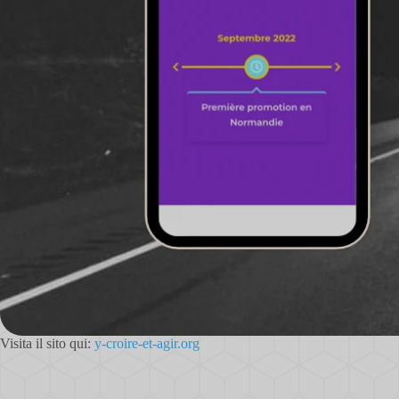
Visita il sito qui:
y-croire-et-agir.org