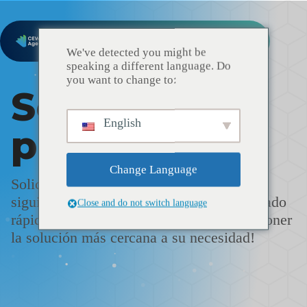
We've detected you might be
speaking a different language. Do
you want to change to:
Solicitar un
English
presupuesto
Change Language
Solicite un presupuesto respondiendo al
siguiente cuestionario. Usted será contactado
Close and do not switch language
rápidamente para establecer juntos y proponer
la solución más cercana a su necesidad!