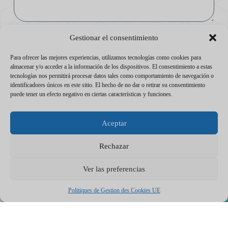
Consentimiento
Gestionar el consentimiento
Acepto ser contactado de nuevo para preparar y recibir mi
presupuesto.
Para ofrecer las mejores experiencias, utilizamos tecnologías como cookies para
almacenar y/o acceder a la información de los dispositivos. El consentimiento a estas
Enviar
tecnologías nos permitirá procesar datos tales como comportamiento de navegación o
identificadores únicos en este sitio. El hecho de no dar o retirar su consentimiento
puede tener un efecto negativo en ciertas características y funciones.
Aceptar
Rechazar
Ver las preferencias
Politiques de Gestion des Cookies UE
Nuestros Servicios