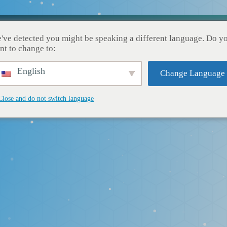
gestión de cook
Nuestros Servicios
Nuestros Logros
Acerca de No
've detected you might be speaking a different language. Do y
nt to change to:
English
Change Language
Close and do not switch language