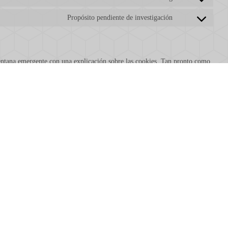
Propósito pendiente de investigación
entana emergente con una explicación sobre las cookies. Tan pronto como
 categorías de cookies y plugins que has seleccionado en la ventana
s desactivar el uso de cookies a través de tu navegador, pero, por favor,
nte.
Siempre activo
cookies
 de forma automática o manual. También puedes especificar que ciertas
s de tu navegador de Internet para que recibas un mensaje cada vez que se