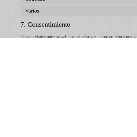
Varios
7. Consentimiento
Cuando visites nuestra web por primera vez, te mostraremos una v
hagas clic en «Enregistrer les préférences», aceptas que usemos las
emergente, tal y como se describe en esta política de cookies. Puede
ten en cuenta que nuestra web puede dejar de funcionar correctame
7.1 Gestiona tus ajustes de consentimiento
Funcional
Estadísticas
Marketing
8. Activación/desactivación y borrado de 
Puedes utilizar tu navegador de Internet para eliminar las cookies
cookies no pueden ser colocadas. Otra opción es cambiar los ajuste