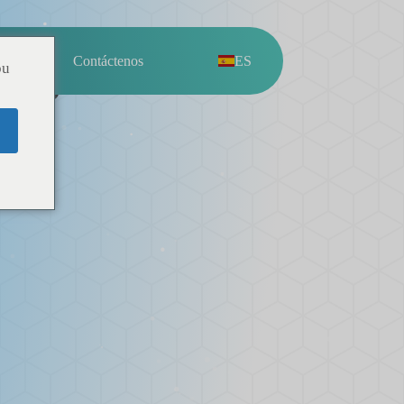
ies
sotros
Contáctenos
ES
ou