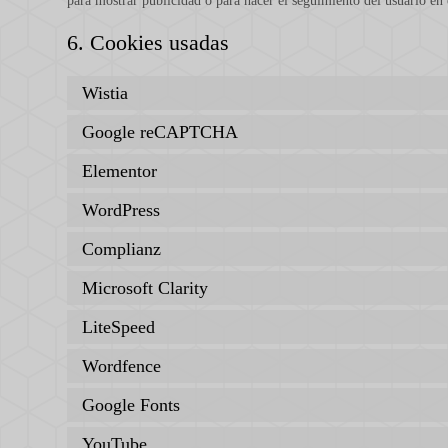
para mostrar publicidad o para hacer el seguimiento del usuario en 
6. Cookies usadas
Wistia
Google reCAPTCHA
Elementor
WordPress
Complianz
Microsoft Clarity
LiteSpeed
Wordfence
Google Fonts
YouTube