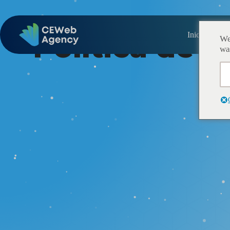
Política de 
Inicio
We
wa