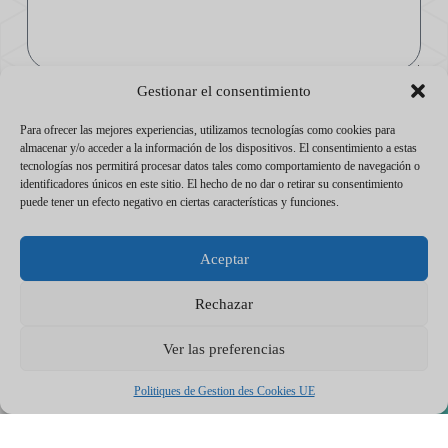
Consentimiento
Gestionar el consentimiento
Acepto ser contactado de nuevo para establecer el contrato
Para ofrecer las mejores experiencias, utilizamos tecnologías como cookies para
de mantenimiento.
almacenar y/o acceder a la información de los dispositivos. El consentimiento a estas
tecnologías nos permitirá procesar datos tales como comportamiento de navegación o
Enviar
identificadores únicos en este sitio. El hecho de no dar o retirar su consentimiento
puede tener un efecto negativo en ciertas características y funciones.
Aceptar
Rechazar
Ver las preferencias
Politiques de Gestion des Cookies UE
Nuestros Servicios