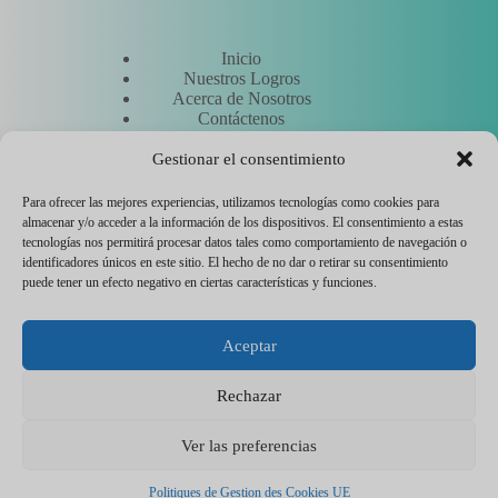
Inicio
Nuestros Logros
Acerca de Nosotros
Contáctenos
Solicitar un presupuesto
Conozca a nuestros expertos
Gestionar el consentimiento
Para ofrecer las mejores experiencias, utilizamos tecnologías como cookies para
almacenar y/o acceder a la información de los dispositivos. El consentimiento a estas
Otros
tecnologías nos permitirá procesar datos tales como comportamiento de navegación o
identificadores únicos en este sitio. El hecho de no dar o retirar su consentimiento
puede tener un efecto negativo en ciertas características y funciones.
Hostinger
Aviso legal
Aceptar
Política de gestión de cookies
Contactar con el servicio técnico
Flyer entreprise
Rechazar
CEWeb Agency © 2026 - Todos los derechos reservados -
Alojamiento neutro en carbono 🌳
Ver las preferencias
Politiques de Gestion des Cookies UE