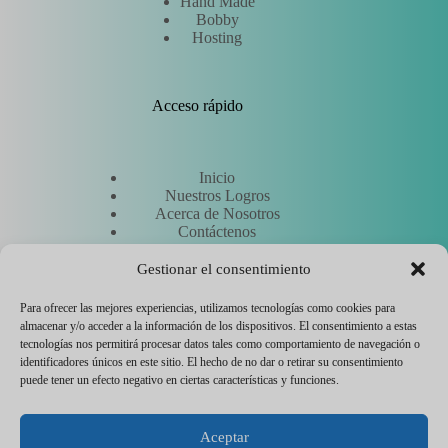
Hand Made
Bobby
Hosting
Acceso rápido
Inicio
Nuestros Logros
Acerca de Nosotros
Contáctenos
Solicitar un presupuesto
Conozca a nuestros expertos
Gestionar el consentimiento
Para ofrecer las mejores experiencias, utilizamos tecnologías como cookies para
almacenar y/o acceder a la información de los dispositivos. El consentimiento a estas
Otros
tecnologías nos permitirá procesar datos tales como comportamiento de navegación o
identificadores únicos en este sitio. El hecho de no dar o retirar su consentimiento
puede tener un efecto negativo en ciertas características y funciones.
Hostinger
Aviso legal
Aceptar
Política de gestión de cookies