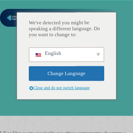
We've detected you might be
speaking a different language. Do
you want to change to:
English
Change Language
L’Eau Vive – AGEV
Close and do not switch language
Sitio web corporativo