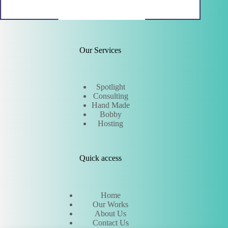
Our Services
Spotlight
Consulting
Hand Made
Bobby
Hosting
Quick access
Home
Our Works
About Us
Contact Us