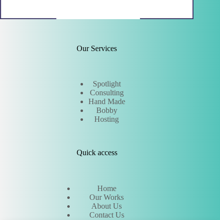
Our Services
Spotlight
Consulting
Hand Made
Bobby
Hosting
Quick access
Home
Our Works
About Us
Contact Us