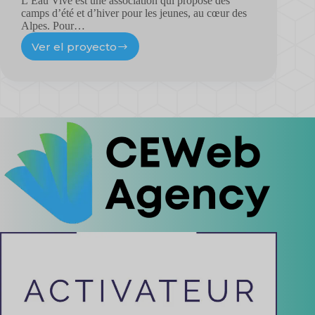
L’Eau Vive est une association qui propose des
camps d’été et d’hiver pour les jeunes, au cœur des
Alpes. Pour…
Ver el proyecto