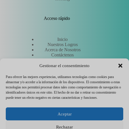
Acceso rápido
Inicio
Nuestros Logros
Acerca de Nosotros
Contáctenos
Solicitar un presupuesto
Conozca a nuestros expertos
Gestionar el consentimiento
Para ofrecer las mejores experiencias, utilizamos tecnologías como cookies para
almacenar y/o acceder a la información de los dispositivos. El consentimiento a estas
Otros
tecnologías nos permitirá procesar datos tales como comportamiento de navegación o
identificadores únicos en este sitio. El hecho de no dar o retirar su consentimiento
puede tener un efecto negativo en ciertas características y funciones.
Hostinger
Aviso legal
Aceptar
Política de gestión de cookies
Contactar con el servicio técnico
Flyer entreprise
Rechazar